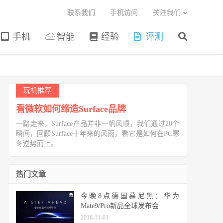
联系我们
手机访问
关注我们
手机
智能
经验
评测
玩机推荐
看微软如何缔造Surface品牌
一路走来，Surface产品并非一帆风顺，我们通过20个
瞬间，回顾Surface十年来的风雨，看它是如何在PC寒
冬逆势而上。
热门文章
今晚8点德国慕尼黑：华为
Mate9/Pro新品全球发布会
2016-11-03