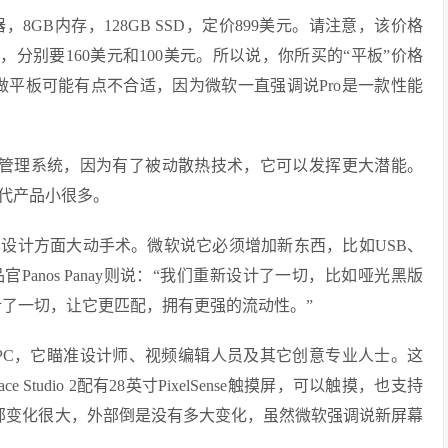
i5处理器，8GB内存，128GB SSD，定价899美元。请注意，该价格
果你想买，分别要160美元和100美元。所以说，你所买的“平板”价格
ro 6叫做平板可能有点不合适，因为微软一直强调说Pro是一款性能
重新设置了热管理系统，因为有了被动散热技术，它可以发挥更大潜能。
代产品小很多。
ptop 2也没有在设计方面大动手术。微软说它必须增加新东西，比如USB、
r。微软首席产品官Panos Panay则说：“我们重新设计了一切，比如哑光黑版
设计了一切，让它更匹配，拥有更强的流动性。”
是一种全新的PC，它瞄准设计师、视频编辑人员及其它创意专业人士。这
tudio 2配有28英寸PixelSense触摸屏，可以触摸，也支持
o 2的内部变化很大，外部倒是没有多大变化，虽然微软强调说新屏幕