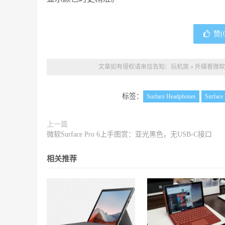
赞(
文章如有侵权请来信告知：
玩机族
»
外媒看微软Su
标签：
Surface Headphones
Surface 
上一篇
微软Surface Pro 6上手图赏：亚光黑色，无USB-C接口
相关推荐