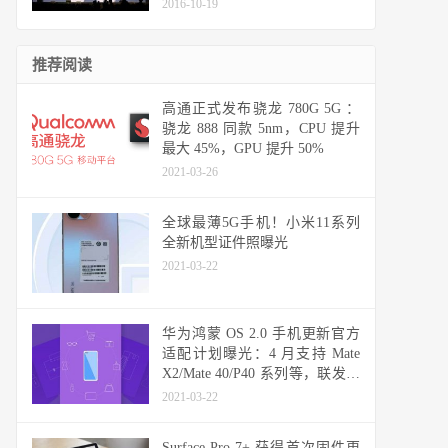
2016-10-19
推荐阅读
高通正式发布骁龙 780G 5G ：
骁龙 888 同款 5nm，CPU 提升
最大 45%，GPU 提升 50%
2021-03-26
全球最薄5G手机！小米11系列
全新机型证件照曝光
2021-03-22
华为鸿蒙 OS 2.0 手机更新官方
适配计划曝光：4 月支持 Mate
X2/Mate 40/P40 系列等，联发科
天玑机型可能无缘
2021-03-22
Surface Pro 7+ 获得首次固件更