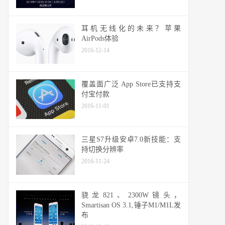
耳机无线化的未来？苹果
AirPods体验
2016-12-14
覆盖面广泛 App Store已支持支
付宝付款
2016-11-01
三星S7升级安卓7.0新技能：支
持切换分辨率
2016-11-24
骁龙821、2300W镜头，
Smartisan OS 3.1,锤子M1/M1L发
布