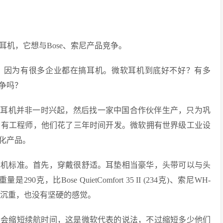
ones耳机，它想与Bose、索尼产品竞争。
，因为有很多企业都在搞耳机。微软耳机到底好不好？有多
竞争吗？
发耳机并非一时兴起，然后找一家中国合作伙伴生产，只为巩
、有工程师，他们花了三年时间开发。微软拥有世界级工业设
化产品。
合高级降噪耳机标准。首先，穿戴很舒适。耳垫相当豪华，头带可以与头
Bose QuietComfort 35 II (234克)、索尼WH-
会觉得沉重，也没有坚硬的感觉。
它的确会缩短续航时间，这是微软代表的说法，不过缩短多少他们