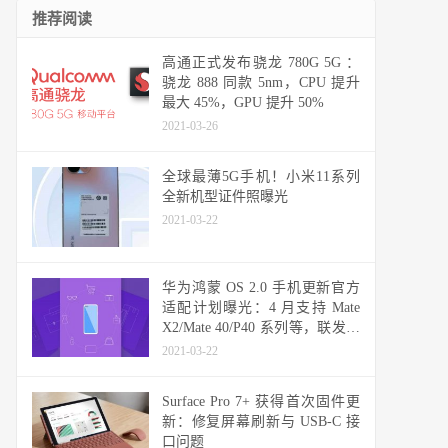
推荐阅读
高通正式发布骁龙 780G 5G ：
骁龙 888 同款 5nm，CPU 提升
最大 45%，GPU 提升 50%
2021-03-26
全球最薄5G手机！小米11系列
全新机型证件照曝光
2021-03-22
华为鸿蒙 OS 2.0 手机更新官方
适配计划曝光：4 月支持 Mate
X2/Mate 40/P40 系列等，联发科
天玑机型可能无缘
2021-03-22
Surface Pro 7+ 获得首次固件更
新：修复屏幕刷新与 USB-C 接
口问题