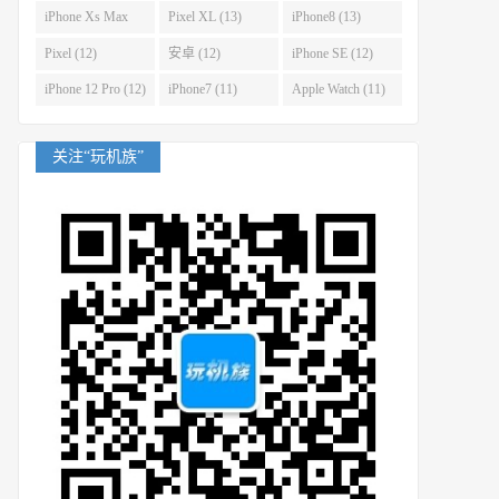
(14)
iPhone Xs Max
Pixel XL (13)
iPhone8 (13)
(14)
Pixel (12)
安卓 (12)
iPhone SE (12)
iPhone 12 Pro (12)
iPhone7 (11)
Apple Watch (11)
关注“玩机族”