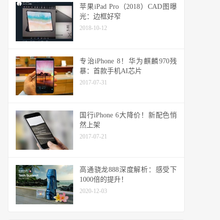
苹果iPad Pro（2018）CAD图曝
光：边框好窄
2018-10-12
专治iPhone 8！华为麒麟970残
暴：首款手机AI芯片
2017-07-31
国行iPhone 6大降价！新配色悄
然上架
2017-07-21
高通骁龙888深度解析：感受下
1000倍的提升！
2020-12-03