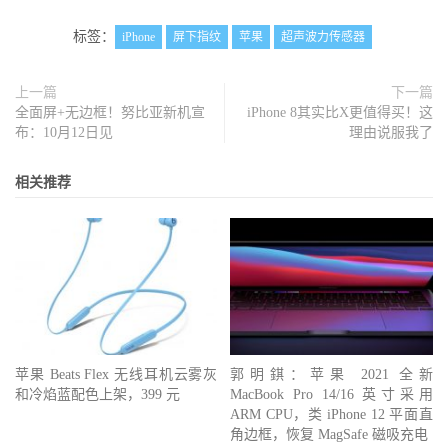
标签：
iPhone
屏下指纹
苹果
超声波力传感器
上一篇
下一篇
全面屏+无边框！努比亚新机宣
iPhone 8其实比X更值得买！这
布：10月12日见
理由说服我了
相关推荐
苹果 Beats Flex 无线耳机云雾灰
郭明錤：苹果 2021 全新
和冷焰蓝配色上架，399 元
MacBook Pro 14/16 英寸采用
ARM CPU，类 iPhone 12 平面直
角边框，恢复 MagSafe 磁吸充电