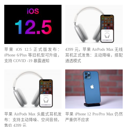
苹果 iOS 12.5 正式版发布：
4399 元，苹果 AirPods Max 无线
iPhone 6/Plus 等旧机型可升级，
耳机正式发售：主动降噪，搭配
支持 COVID -19 暴露通知
通透模式
苹果 AirPods Max 头戴式耳机发
苹果 iPhone 12 Pro/Pro Max 仍然
布：支持主动降噪、空间音频，
严重供不应求
售价 4399 元