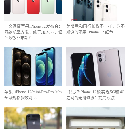
一文读懂苹果iPhone 12发布会：
美版竟和国行长得不一样，你不
四款机型齐发，终于加入5G，设
知道的苹果 iPhone 12 细节
计致敬乔布斯？
苹果 iPhone 12/mini/Pro/Pro Max
消息称iPhone 12能实现5G和4G
全系规格参数对比
之间的无缝过渡：提高续航