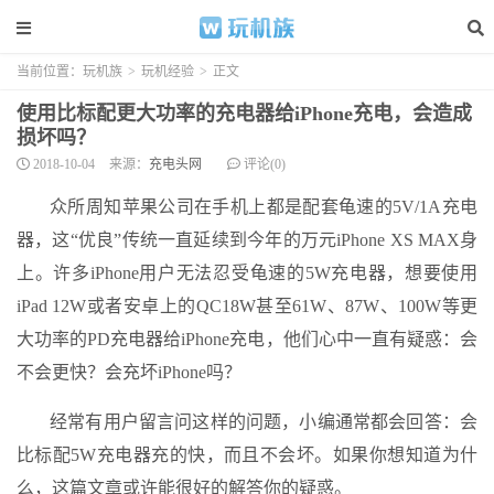
当前位置：
玩机族
>
玩机经验
>
正文
使用比标配更大功率的充电器给iPhone充电，会造成
损坏吗？
2018-10-04
来源：
充电头网
评论(0)
众所周知苹果公司在手机上都是配套龟速的5V/1A充电
器，这“优良”传统一直延续到今年的万元iPhone XS MAX身
上。许多iPhone用户无法忍受龟速的5W充电器，想要使用
iPad 12W或者安卓上的QC18W甚至61W、87W、100W等更
大功率的PD充电器给iPhone充电，他们心中一直有疑惑：会
不会更快？会充坏iPhone吗？
经常有用户留言问这样的问题，小编通常都会回答：会
比标配5W充电器充的快，而且不会坏。如果你想知道为什
么，这篇文章或许能很好的解答你的疑惑。