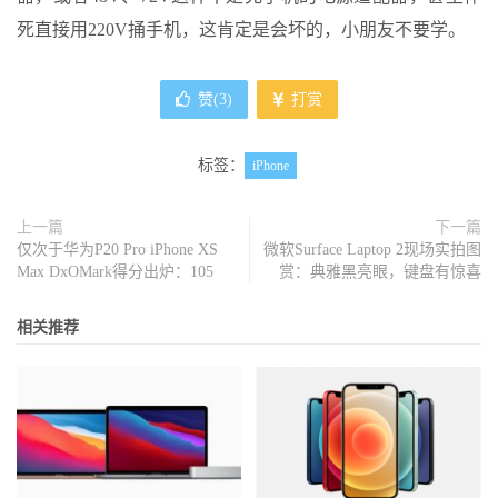
死直接用220V捅手机，这肯定是会坏的，小朋友不要学。
赞(
3
)
打赏
标签：
iPhone
上一篇
下一篇
仅次于华为P20 Pro iPhone XS
微软Surface Laptop 2现场实拍图
Max DxOMark得分出炉：105
赏：典雅黑亮眼，键盘有惊喜
相关推荐