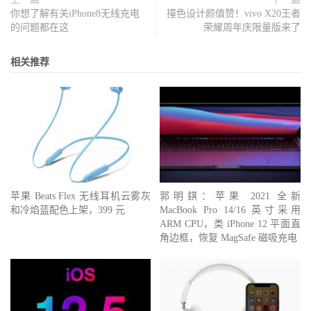
你想了解有关iPhone8无线充电
撞色设计颜值赞！vivo X20王者
的问题都在这
荣耀周年庆限量版来了
相关推荐
苹果 Beats Flex 无线耳机云雾灰
郭明錤：苹果 2021 全新
和冷焰蓝配色上架，399 元
MacBook Pro 14/16 英寸采用
ARM CPU，类 iPhone 12 平面直
角边框，恢复 MagSafe 磁吸充电