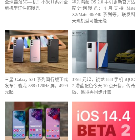
全球最薄5G手机！小米11系列全
华为鸿蒙 OS 2.0 手机更新官方适
新机型证件照曝光
配计划曝光：4 月支持 Mate
X2/Mate 40/P40 系列等，联发科
天玑机型可能无缘
三星 Galaxy S21 系列国行版正式
3798 元起，骁龙 888 手机 iQOO
发布：骁龙 888+120Hz 屏，4999
7 潜蓝配色今天 10 点开售，传奇
元起
版、黑境再同步开售