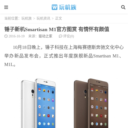
当前位置：
玩机族
>
玩机资讯
>
正文
锤子新机Smartisan M1官方图赏 有情怀有颜值
2016-10-19
来源：
驱动之家
评论(0)
10月18日晚上，锤子科技在上海梅赛德斯奔驰文化中心
举办新品发布会，正式推出年度旗舰新品Smartisan M1、
M1L。