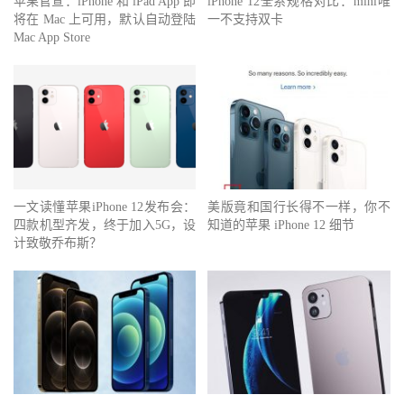
苹果官宣：iPhone 和 iPad App 即
iPhone 12全系规格对比：mini唯
将在 Mac 上可用，默认自动登陆
一不支持双卡
Mac App Store
一文读懂苹果iPhone 12发布会：
美版竟和国行长得不一样，你不
四款机型齐发，终于加入5G，设
知道的苹果 iPhone 12 细节
计致敬乔布斯？