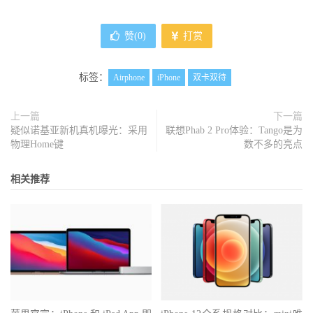
赞(
0
)
打赏
标签：
Airphone
iPhone
双卡双待
上一篇
下一篇
疑似诺基亚新机真机曝光：采用
联想Phab 2 Pro体验：Tango是为
物理Home键
数不多的亮点
相关推荐