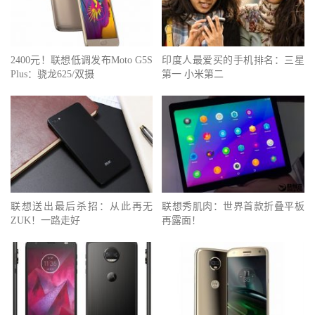
2400元！联想低调发布Moto G5S
印度人最爱买的手机排名：三星
Plus：骁龙625/双摄
第一 小米第二
联想送出最后杀招：从此再无
联想秀肌肉：世界首款折叠平板
ZUK！一路走好
再露面！