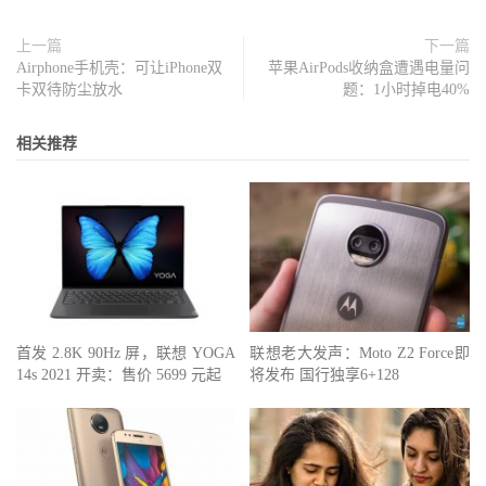
上一篇
下一篇
Airphone手机壳：可让iPhone双
苹果AirPods收纳盒遭遇电量问
卡双待防尘放水
题：1小时掉电40%
相关推荐
首发 2.8K 90Hz 屏，联想 YOGA
联想老大发声：Moto Z2 Force即
14s 2021 开卖：售价 5699 元起
将发布 国行独享6+128