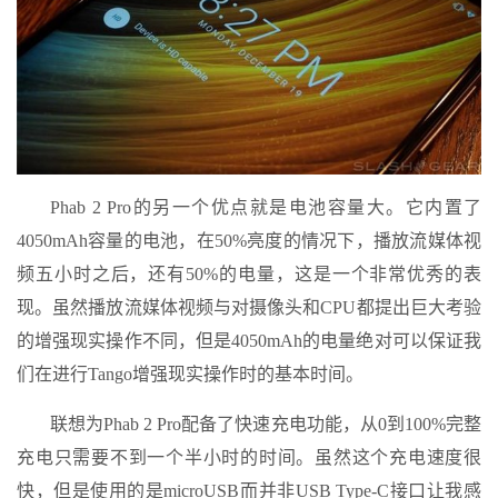
Phab 2 Pro的另一个优点就是电池容量大。它内置了
4050mAh容量的电池，在50%亮度的情况下，播放流媒体视
频五小时之后，还有50%的电量，这是一个非常优秀的表
现。虽然播放流媒体视频与对摄像头和CPU都提出巨大考验
的增强现实操作不同，但是4050mAh的电量绝对可以保证我
们在进行Tango增强现实操作时的基本时间。
联想为Phab 2 Pro配备了快速充电功能，从0到100%完整
充电只需要不到一个半小时的时间。虽然这个充电速度很
快，但是使用的是microUSB而并非USB Type-C接口让我感