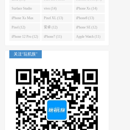
(14)
Surface Studio
vivo (14)
iPhone Xs (14)
(14)
iPhone Xs Max
Pixel XL (13)
iPhone8 (13)
(14)
Pixel (12)
安卓 (12)
iPhone SE (12)
iPhone 12 Pro (12)
iPhone7 (11)
Apple Watch (11)
关注“玩机族”