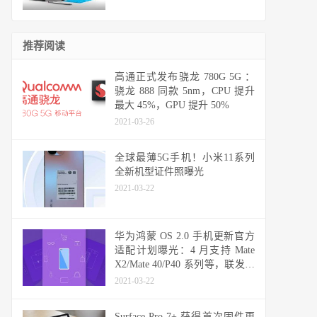
推荐阅读
高通正式发布骁龙 780G 5G ：
骁龙 888 同款 5nm，CPU 提升
最大 45%，GPU 提升 50%
2021-03-26
全球最薄5G手机！小米11系列
全新机型证件照曝光
2021-03-22
华为鸿蒙 OS 2.0 手机更新官方
适配计划曝光：4 月支持 Mate
X2/Mate 40/P40 系列等，联发科
天玑机型可能无缘
2021-03-22
Surface Pro 7+ 获得首次固件更