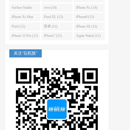
(14)
Surface Studio
vivo (14)
iPhone Xs (14)
(14)
iPhone Xs Max
Pixel XL (13)
iPhone8 (13)
(14)
Pixel (12)
安卓 (12)
iPhone SE (12)
iPhone 12 Pro (12)
iPhone7 (11)
Apple Watch (11)
关注“玩机族”