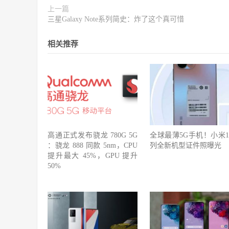
上一篇
三星Galaxy Note系列简史：炸了这个真可惜
相关推荐
高通正式发布骁龙 780G 5G
全球最薄5G手机！小米1
：骁龙 888 同款 5nm，CPU
列全新机型证件照曝光
提升最大 45%，GPU 提升
50%