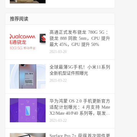
推荐阅读
高通正式发布骁龙 780G 5G ：
骁龙 888 同款 5nm，CPU 提升
最大 45%，GPU 提升 50%
2021-03-26
全球最薄5G手机！小米11系列
全新机型证件照曝光
2021-03-22
华为鸿蒙 OS 2.0 手机更新官方
适配计划曝光：4 月支持 Mate
X2/Mate 40/P40 系列等，联发科
天玑机型可能无缘
2021-03-22
Surface Pro 7+ 获得首次固件更