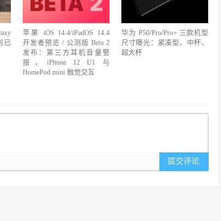
xy
苹果 iOS 14.4/iPadOS 14.4
华为 P50/Pro/Pro+ 三款机型
列已
开发者预览 / 公测版 Beta 2
尺寸曝光：紧凑型、中杯、
发布：第三方耳机音量警
超大杯
报，iPhone 12 U1 与
HomePod mini 触觉交互
提交评论