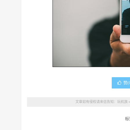
赞(
文章如有侵权请来信告知：
玩机族
标