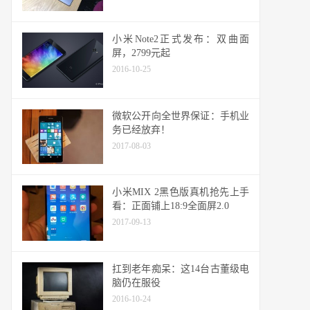
小米Note2正式发布：双曲面
屏，2799元起
2016-10-25
微软公开向全世界保证：手机业
务已经放弃！
2017-08-03
小米MIX 2黑色版真机抢先上手
看：正面铺上18:9全面屏2.0
2017-09-13
扛到老年痴呆：这14台古董级电
脑仍在服役
2016-10-24