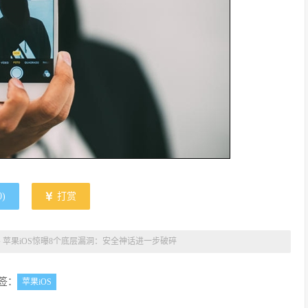
0
)
打赏
»
苹果iOS惊曝8个底层漏洞：安全神话进一步破碎
签：
苹果iOS