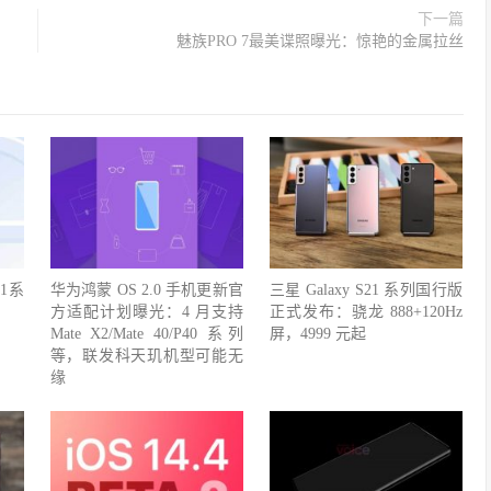
下一篇
魅族PRO 7最美谍照曝光：惊艳的金属拉丝
1系
华为鸿蒙 OS 2.0 手机更新官
三星 Galaxy S21 系列国行版
方适配计划曝光：4 月支持
正式发布：骁龙 888+120Hz
Mate X2/Mate 40/P40 系列
屏，4999 元起
等，联发科天玑机型可能无
缘