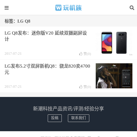
标签：LG Q8
LG Q8发布：迷你版V20 延续双摄副屏设
计
2017-07-21
赞(
0
)
LG发布5.2寸双屏新机Q8：骁龙820卖4700
元
2017-07-21
赞(
0
)
新潮科技产品资讯/评测/经验分享
投稿
联系我们