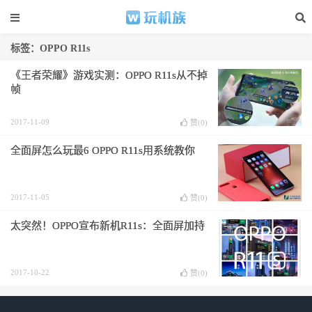
标签：OPPO R11s
《王者荣耀》游戏实测：OPPO R11s从不掉
帧
2017-11-09
赞(
0
)
全面屏怎么玩最6 OPPO R11s用系统教你
2017-11-05
赞(
0
)
太突然！OPPO宣布新机R11s：全面屏加持
2017-10-22
赞(
0
)