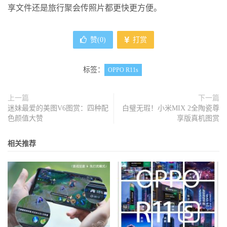
享文件还是旅行聚会传照片都更快更方便。
赞(
0
)
打赏
标签：
OPPO R11s
上一篇
下一篇
迷妹最爱的美图V6图赏：四种配
白璧无瑕！小米MIX 2全陶瓷尊
色颜值大赞
享版真机图赏
相关推荐