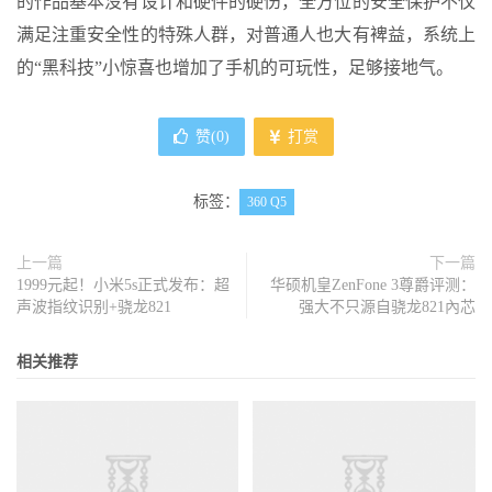
的作品基本没有设计和硬件的硬伤，全方位的安全保护不仅
满足注重安全性的特殊人群，对普通人也大有裨益，系统上
的“黑科技”小惊喜也增加了手机的可玩性，足够接地气。
赞(
0
)
打赏
标签：
360 Q5
上一篇
下一篇
1999元起！小米5s正式发布：超
华硕机皇ZenFone 3尊爵评测：
声波指纹识别+骁龙821
强大不只源自骁龙821內芯
相关推荐