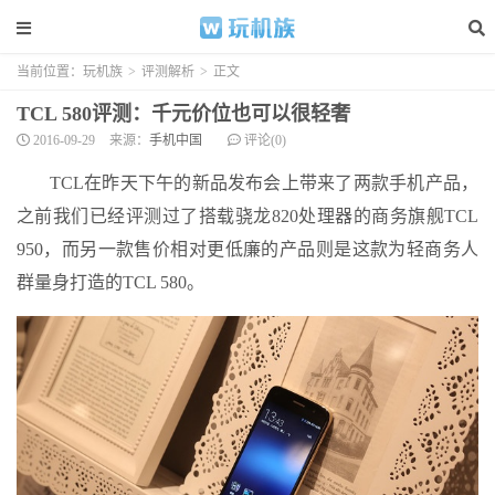
当前位置：
玩机族
>
评测解析
>
正文
TCL 580评测：千元价位也可以很轻奢
2016-09-29
来源：
手机中国
评论(0)
TCL在昨天下午的新品发布会上带来了两款手机产品，
之前我们已经评测过了搭载骁龙820处理器的商务旗舰TCL
950，而另一款售价相对更低廉的产品则是这款为轻商务人
群量身打造的TCL 580。