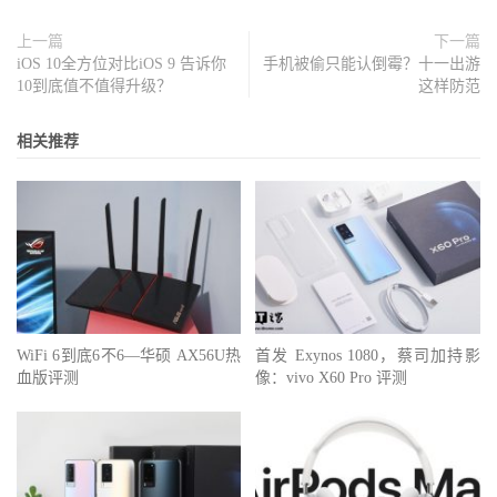
上一篇
下一篇
iOS 10全方位对比iOS 9 告诉你
手机被偷只能认倒霉？十一出游
10到底值不值得升级？
这样防范
相关推荐
WiFi 6到底6不6—华硕 AX56U热
首发 Exynos 1080，蔡司加持影
血版评测
像：vivo X60 Pro 评测