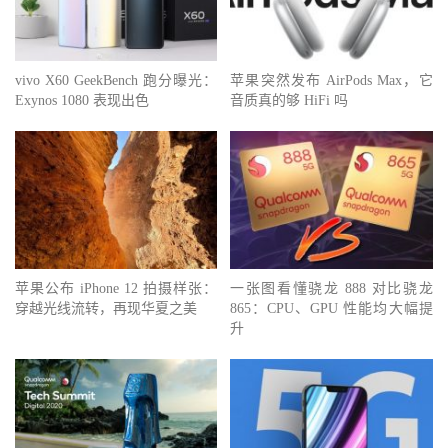
vivo X60 GeekBench 跑分曝光：
苹果突然发布 AirPods Max，它
Exynos 1080 表现出色
音质真的够 HiFi 吗
苹果公布 iPhone 12 拍摄样张：
一张图看懂骁龙 888 对比骁龙
穿越光线流转，再现华夏之美
865：CPU、GPU 性能均大幅提
升