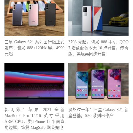
三星 Galaxy S21 系列国行版正式
3798 元起，骁龙 888 手机 iQOO
发布：骁龙 888+120Hz 屏，4999
7 潜蓝配色今天 10 点开售，传奇
元起
版、黑境再同步开售
郭明錤：苹果 2021 全新
没熬过一年：三星 Galaxy S21 新
MacBook Pro 14/16 英寸采用
皇登基，S20 系列已停产
ARM CPU，类 iPhone 12 平面直
角边框，恢复 MagSafe 磁吸充电