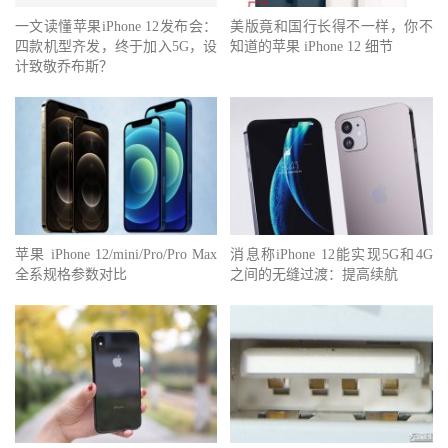
一文读懂苹果iPhone 12发布会：
美版竟和国行长得不一样，你不
四款机型齐发，终于加入5G，设
知道的苹果 iPhone 12 细节
计致敬乔布斯？
苹果 iPhone 12/mini/Pro/Pro Max
消息称iPhone 12能实现5G和4G
全系规格参数对比
之间的无缝过渡：提高续航