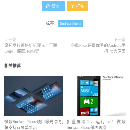
赞(
0
)
打赏
标签：
SurFace Phone
上一篇
下一篇
摩托罗拉神秘新机曝光：正面
谷歌Pixel是最优秀的Android手
Logo，腰圆Home键
机 七大原因
相关推荐
微软Surface Phone项目曝光 新机
折叠屏设计、运行exe！微软
将支持双屏幕显示
Surface Phone纸面现身