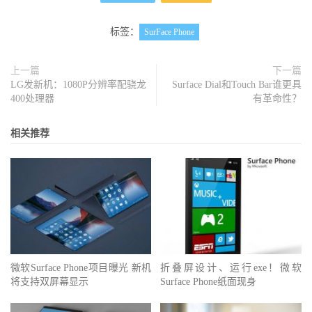
标签：
SurFace Phone
上一篇
下一篇
LG发新机：1080P分辨率配骁龙
Surface Dial和Touch Bar谁更具
400处理器
有革命性？
相关推荐
微软Surface Phone项目曝光 新机
折叠屏设计、运行exe！微软
将支持双屏幕显示
Surface Phone纸面现身