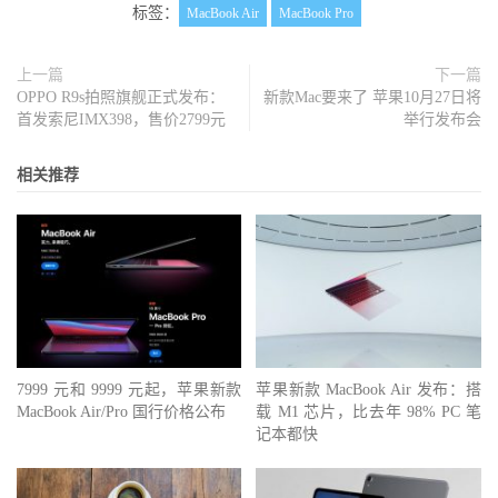
标签：
MacBook Air
MacBook Pro
上一篇
下一篇
OPPO R9s拍照旗舰正式发布：
新款Mac要来了 苹果10月27日将
首发索尼IMX398，售价2799元
举行发布会
相关推荐
7999 元和 9999 元起，苹果新款
苹果新款 MacBook Air 发布：搭
MacBook Air/Pro 国行价格公布
载 M1 芯片，比去年 98% PC 笔
记本都快