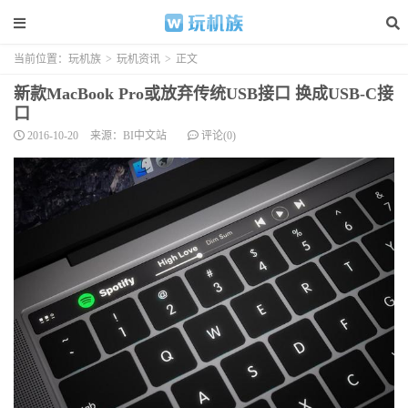
当前位置：
玩机族
>
玩机资讯
>
正文
新款MacBook Pro或放弃传统USB接口 换成USB-C接
口
2016-10-20
来源：BI中文站
评论(0)