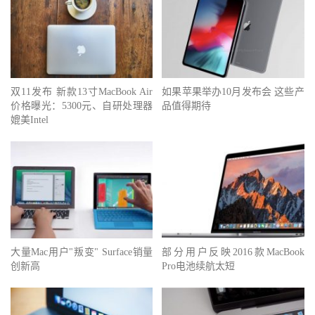
双11发布 新款13寸MacBook Air
如果苹果举办10月发布会 这些产
价格曝光：5300元、自研处理器
品值得期待
媲美Intel
大量Mac用户"叛变" Surface销量
部分用户反映2016款MacBook
创新高
Pro电池续航太短