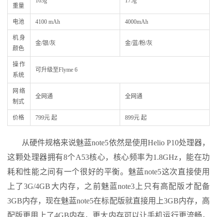
163g
175g
重量
电池
4100 mAh
4000mAh
机身
金/银/灰
金/蓝/粉/灰
颜色
操作
可升级至Flyme 6
系统
网络
全网通
全网通
制式
价格
799元 起
899元 起
从硬件规格来说魅蓝note5依然是使用Helio P10处理器，
这颗处理器拥有8个A53核心，核心频率为1.8GHz，能在功
耗和性能之间有一个很好的平衡。魅蓝note5这次直接使用
上了3G/4GB大内存，之前魅蓝note3上只有高配版才配备
3GB内存，现在魅蓝note5在标配版就直接用上3GB内存，高
配版更用上了4GB内存，更大内存可以让手机运行更流畅，