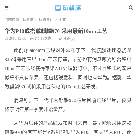
当前位置：
玩机族
>
玩机资讯
>
正文
华为P10或搭载麒麟970 采用最新10nm工艺
2016-12-09
来源：IT之家
评论(0)
此前Qualcomm已经对外公布了下一代旗舰处理器骁龙
835将采用三星10nm工艺打造，早前也有消息曝光称台积电
10nm工艺已经获得苹果A11处理器订单。不过台积电的客户
似乎不只有苹果，还包括联发科，同时也有华为。据悉，华
为麒麟970就将采用台积电的10nm工艺研发。
消息称，下一代华为麒麟970芯片目前已经出片，预见
将于明年第一季度开始量产。
从华为以往的产品线发布时间来看，最早能够采用这款
麒麟970的有可能是P系列旗舰华为P10。有关华为P10，此