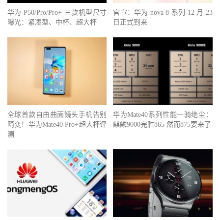
华为 P50/Pro/Pro+ 三款机型尺寸
官宣：华为 nova 8 系列 12 月 23
曝光：紧凑型、中杯、超大杯
日正式到来
全球首款自由曲面镜头手机告别
华为Mate40系列性能一骑绝尘：
畸变！华为Mate40 Pro+超大杯评
麒麟9000完胜865 然而875要来了
测