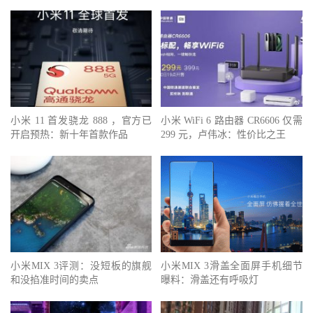
小米 11 首发骁龙 888 ，官方已
小米 WiFi 6 路由器 CR6606 仅需
开启预热：新十年首款作品
299 元，卢伟冰：性价比之王
小米MIX 3评测：没短板的旗舰
小米MIX 3滑盖全面屏手机细节
和没掐准时间的卖点
曝料：滑盖还有呼吸灯