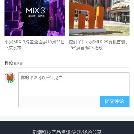
小米MIX 3滑盖全面屏10月25日
惊到了！小米MIX 2S真机首曝：
北京发布
19:9屏幕/屏下指纹
评论
抢沙发
提交评论
新潮科技产品资讯/评测/经验分享