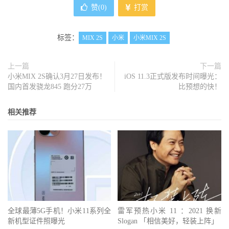
赞(
0
)
打赏
标签：
MIX 2S
小米
小米MIX 2S
上一篇
下一篇
小米MIX 2S确认3月27日发布！
iOS 11.3正式版发布时间曝光：
国内首发骁龙845 跑分27万
比预想的快！
相关推荐
全球最薄5G手机！小米11系列全
雷军预热小米 11 ：2021 换新
新机型证件照曝光
Slogan 「相信美好，轻装上阵」