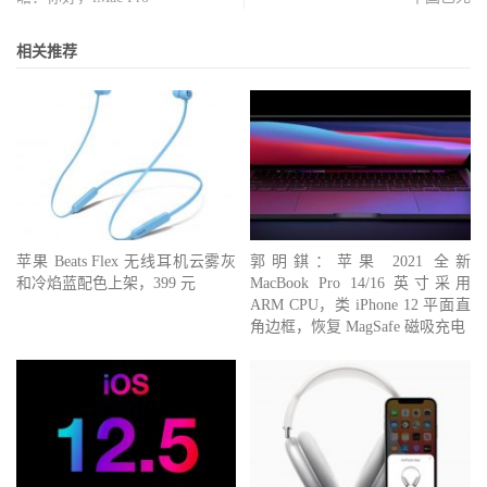
相关推荐
苹果 Beats Flex 无线耳机云雾灰
郭明錤：苹果 2021 全新
和冷焰蓝配色上架，399 元
MacBook Pro 14/16 英寸采用
ARM CPU，类 iPhone 12 平面直
角边框，恢复 MagSafe 磁吸充电