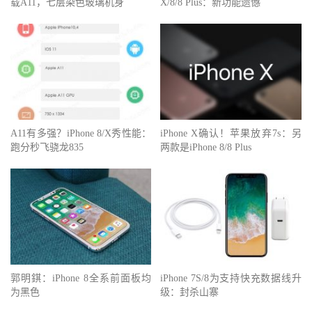
载A11，七层染色玻璃机身
X/8/8 Plus：新功能遗憾
A11有多强？iPhone 8/X秀性能：
iPhone X确认！苹果放弃7s：另
跑分秒飞骁龙835
两款是iPhone 8/8 Plus
郭明錤：iPhone 8全系前面板均
iPhone 7S/8为支持快充数据线升
为黑色
级：封杀山寨