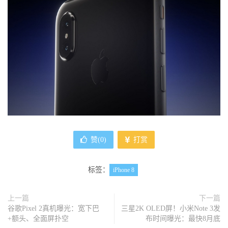
赞(
0
)
打赏
标签：
iPhone 8
上一篇
下一篇
谷歌Pixel 2真机曝光：宽下巴
三星2K OLED屏！小米Note 3发
+额头、全面屏扑空
布时间曝光：最快8月底