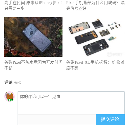
高手在民间 原来从iPhone到Pixel
Pixel手机背部为什么用玻璃？漂
只需要三步
亮信号还好
谷歌Pixel不防水竟因为开发时间
谷歌Pixel XL手机拆解：维修难
不够
度不高
评论
抢沙发
提交评论