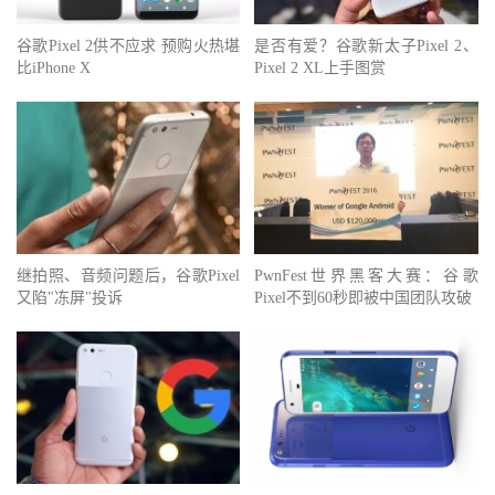
谷歌Pixel 2供不应求 预购火热堪
是否有爱？谷歌新太子Pixel 2、
比iPhone X
Pixel 2 XL上手图赏
继拍照、音频问题后，谷歌Pixel
PwnFest世界黑客大赛：谷歌
又陷"冻屏"投诉
Pixel不到60秒即被中国团队攻破