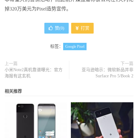
掉320万美元为Pixel造势宣传。
赞(
0
)
打赏
标签：
Google Pixel
上一篇
下一篇
小米Note2真机靠谱曝光：官方
亚马逊暗示：微软新品并非
海报有这玄机
Surface Pro 5/Book 2
相关推荐