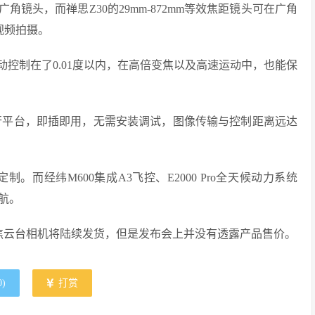
镜头，而禅思Z30的29mm-872mm等效焦距镜头可在广角
视频拍摄。
控制在了0.01度以内，在高倍变焦以及高速运动中，也能保
0飞行平台，即插即用，无需安装调试，图像传输与控制距离远达
制。而经纬M600集成A3飞控、E2000 Pro全天候动力系统
航。
变焦云台相机将陆续发货，但是发布会上并没有透露产品售价。
0
)
打赏