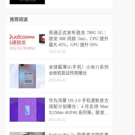
推荐阅读
高通正式发布骁龙 780G 5G ：
骁龙 888 同款 5nm，CPU 提升
最大 45%，GPU 提升 50%
2021-03-26
全球最薄5G手机！小米11系列
全新机型证件照曝光
2021-03-22
华为鸿蒙 OS 2.0 手机更新官方
适配计划曝光：4 月支持 Mate
X2/Mate 40/P40 系列等，联发科
天玑机型可能无缘
2021-03-22
Surface Pro 7+ 获得首次固件更