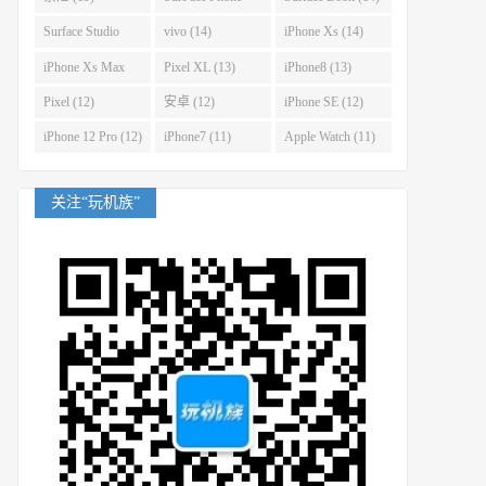
(14)
Surface Studio
vivo (14)
iPhone Xs (14)
(14)
iPhone Xs Max
Pixel XL (13)
iPhone8 (13)
(14)
Pixel (12)
安卓 (12)
iPhone SE (12)
iPhone 12 Pro (12)
iPhone7 (11)
Apple Watch (11)
关注“玩机族”