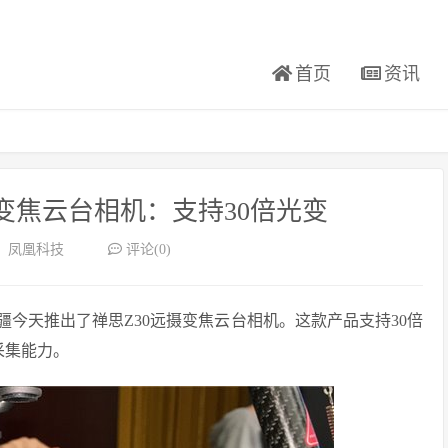
首页
资讯
变焦云台相机：支持30倍光变
：凤凰科技
评论(0)
疆今天推出了禅思Z30远摄变焦云台相机。这款产品支持30倍
采集能力。