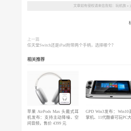
文章如有侵权请来信告知：
玩机族
»
上一篇
任天堂Switch还是iPad附带两个手柄，选择哪个？
相关推荐
苹果 AirPods Max 头戴式耳
GPD Win3发布：Win1
机发布：支持主动降噪、空
掌机、11代酷睿可玩PC
间音频，售价 4399 元