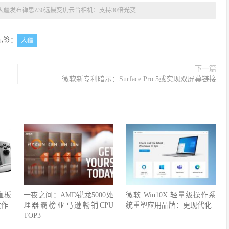
大疆发布禅思Z30远摄变焦云台相机：支持30倍光变
标签：
大疆
下一篇
微软新专利暗示：Surface Pro 5或实现双屏幕链接
0直板
一夜之间：AMD锐龙5000处
微软 Win10X 轻量级操作系
大作
理器霸榜亚马逊畅销CPU
统重塑应用品牌：更现代化
TOP3