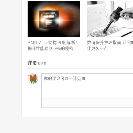
AMD Zen3架构深度解析！
数码保养护理指南 让它
揭开性能暴涨39％的秘密
伴更久一点
评论
抢沙发