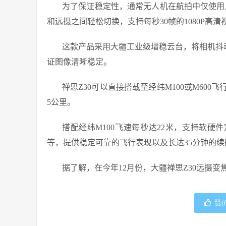
为了保证稳定性，通常无人机在航拍中仅使用广角
和远摄之间轻松切换，支持每秒30帧的1080P高清
这款产品采用大疆工业级增稳云台，将相机抖动
证图像清晰稳定。
禅思Z30可以直接搭载至经纬M100或M60
5公里。
搭配经纬M100飞速每秒达22米，支持软硬件定
等，提供稳定可靠的飞行表现以及长达35分钟的续
据了解，在今年12月份，大疆禅思Z30远摄
赞(