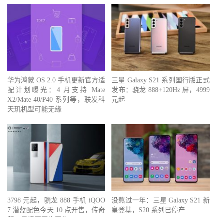
华为鸿蒙 OS 2.0 手机更新官方适
三星 Galaxy S21 系列国行版正式
配计划曝光：4 月支持 Mate
发布：骁龙 888+120Hz 屏，4999
X2/Mate 40/P40 系列等，联发科
元起
天玑机型可能无缘
3798 元起，骁龙 888 手机 iQOO
没熬过一年：三星 Galaxy S21 新
7 潜蓝配色今天 10 点开售，传奇
皇登基，S20 系列已停产