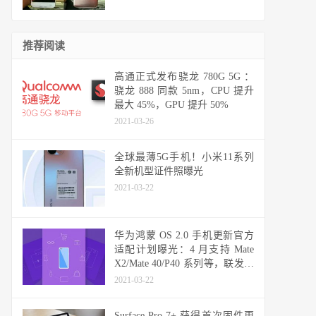
推荐阅读
高通正式发布骁龙 780G 5G ：
骁龙 888 同款 5nm，CPU 提升
最大 45%，GPU 提升 50%
2021-03-26
全球最薄5G手机！小米11系列
全新机型证件照曝光
2021-03-22
华为鸿蒙 OS 2.0 手机更新官方
适配计划曝光：4 月支持 Mate
X2/Mate 40/P40 系列等，联发科
天玑机型可能无缘
2021-03-22
Surface Pro 7+ 获得首次固件更