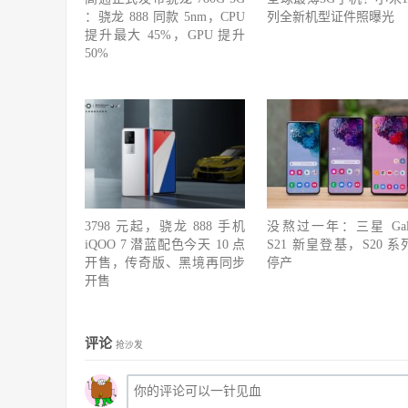
：骁龙 888 同款 5nm，CPU
列全新机型证件照曝光
提升最大 45%，GPU 提升
50%
3798 元起，骁龙 888 手机
没熬过一年：三星 Gala
iQOO 7 潜蓝配色今天 10 点
S21 新皇登基，S20 系
开售，传奇版、黑境再同步
停产
开售
评论
抢沙发