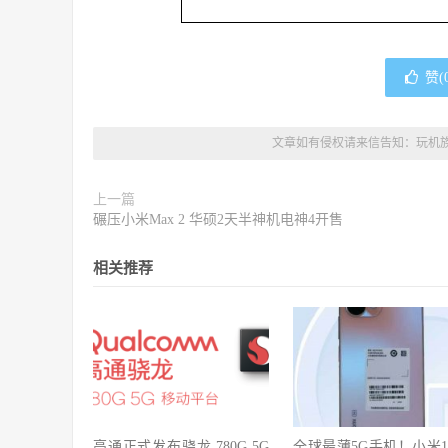
赞(
文章如有侵权请来信告知：
玩机
上一篇
碾压小米Max 2 华硕2天半神机电神4开售
相关推荐
高通正式发布骁龙 780G 5G
全球最薄5G手机！小米1