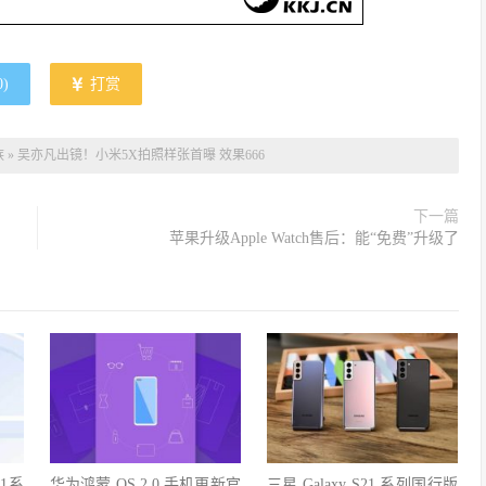
0
)
打赏
族
»
吴亦凡出镜！小米5X拍照样张首曝 效果666
下一篇
苹果升级Apple Watch售后：能“免费”升级了
1系
华为鸿蒙 OS 2.0 手机更新官
三星 Galaxy S21 系列国行版