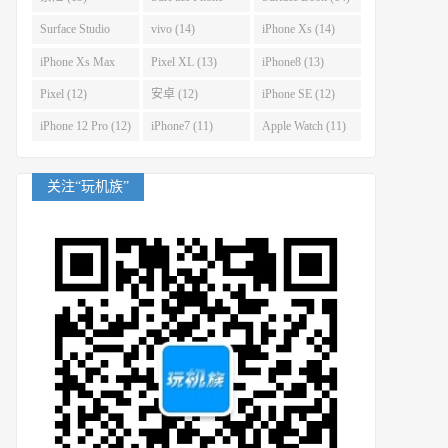
(14)
Surface Studio
vivo (14)
iPhone Xs (14)
(14)
iPhone Xs Max
Pixel XL (13)
iPhone8 (13)
(14)
Pixel (12)
安卓 (12)
iPhone SE (12)
iPhone 12 Pro (12)
iPhone7 (11)
Apple Watch (11)
关注“玩机族”