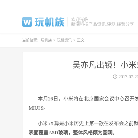
欢迎光临
新潮科技产品资讯,评测,经验分享
当前位置：
玩机族
>
玩机资讯
>
正文
吴亦凡出镜！小米5
2017-07-2
本月26日，小米将在北京国家会议中心召开
MIUI 9。
小米5X算是小米历史上第一款在发布会之前
表面覆盖2.5D玻璃，整体风格颇为圆润。