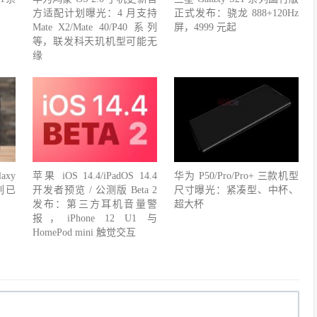
方适配计划曝光：4 月支持
正式发布：骁龙 888+120Hz
Mate X2/Mate 40/P40 系列
屏，4999 元起
等，联发科天玑机型可能无
缘
xy
苹果 iOS 14.4/iPadOS 14.4
华为 P50/Pro/Pro+ 三款机型
列已
开发者预览 / 公测版 Beta 2
尺寸曝光：紧凑型、中杯、
发布：第三方耳机音量警
超大杯
报，iPhone 12 U1 与
HomePod mini 触觉交互