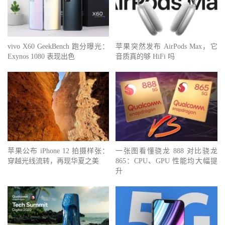
vivo X60 GeekBench 跑分曝光：
苹果突然发布 AirPods Max，它
Exynos 1080 表现出色
音质真的够 HiFi 吗
苹果公布 iPhone 12 拍摄样张：
一张图看懂骁龙 888 对比骁龙
穿越光线流转，再现华夏之美
865：CPU、GPU 性能均大幅提
升