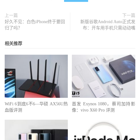
上一篇
下一篇
好久不见：白色iPhone终于要回
新版谷歌Android Auto正式发
归了吗？
布：开车用手机只需动动嘴
相关推荐
WiFi 6到底6不6—华硕 AX56U热
首发 Exynos 1080，蔡司加持影
血版评测
像：vivo X60 Pro 评测