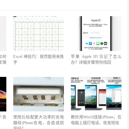
如何
Excel 神技巧：居然能用来练
苹果 Apple ID 忘记了怎么
上管理
字
办？详细步骤带你找回
号不良
使用比标配更大功率的充电
教你用Win10连接iPhone，在
器给iPhone充电，会造成损
电脑上接打电话、收发短信
坏吗？