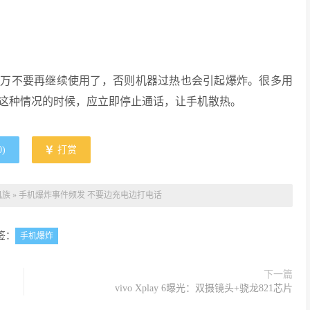
千万不要再继续使用了，否则机器过热也会引起爆炸。很多用
这种情况的时候，应立即停止通话，让手机散热。
0
)
打赏
机族
»
手机爆炸事件频发 不要边充电边打电话
签：
手机爆炸
下一篇
vivo Xplay 6曝光：双摄镜头+骁龙821芯片