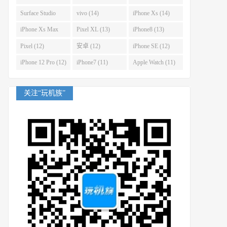
(14)
Surface Studio
vivo (14)
iPhone Xs (14)
(14)
iPhone Xs Max
Pixel XL (13)
iPhone8 (13)
(14)
Pixel (12)
安卓 (12)
iPhone SE (12)
iPhone 12 Pro (12)
iPhone7 (11)
Apple Watch (11)
关注“玩机族”