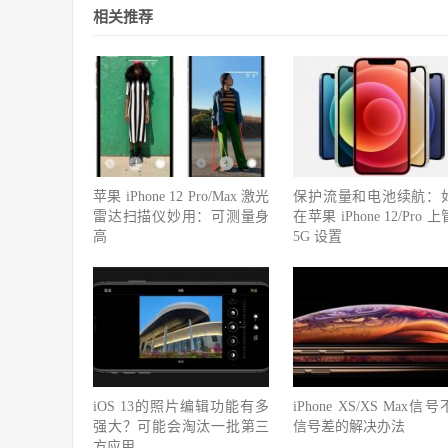
相关推荐
苹果 iPhone 12 Pro/Max 激光
保护流量和电池续航：
雷达扫描仪妙用：可测量身
在苹果 iPhone 12/Pro 
高
5G 设置
iOS 13的照片编辑功能有多
iPhone XS/XS Max信
强大？可能会淘汰一批第三
信号差的解决办法
方应用