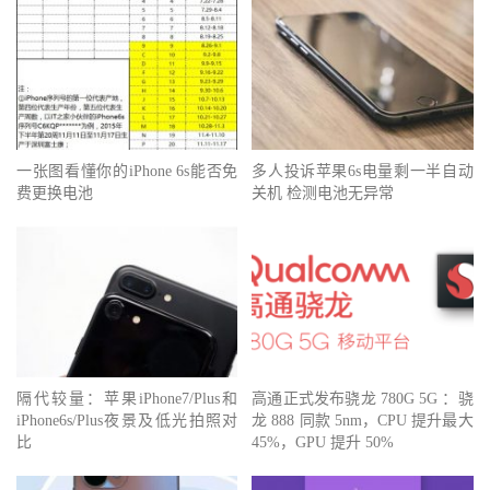
一张图看懂你的iPhone 6s能否免
多人投诉苹果6s电量剩一半自动
费更换电池
关机 检测电池无异常
隔代较量：苹果iPhone7/Plus和
高通正式发布骁龙 780G 5G ：骁
iPhone6s/Plus夜景及低光拍照对
龙 888 同款 5nm，CPU 提升最大
比
45%，GPU 提升 50%