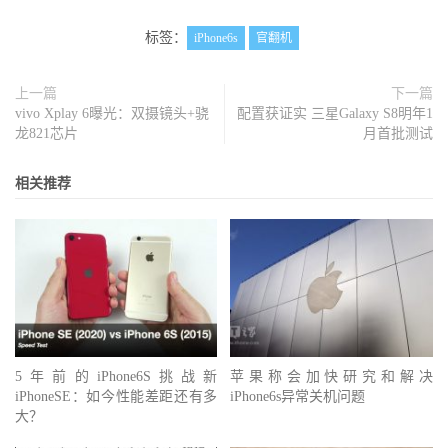
标签：
iPhone6s
官翻机
上一篇
下一篇
vivo Xplay 6曝光：双摄镜头+骁
配置获证实 三星Galaxy S8明年1
龙821芯片
月首批测试
相关推荐
5年前的iPhone6S挑战新
苹果称会加快研究和解决
iPhoneSE：如今性能差距还有多
iPhone6s异常关机问题
大？