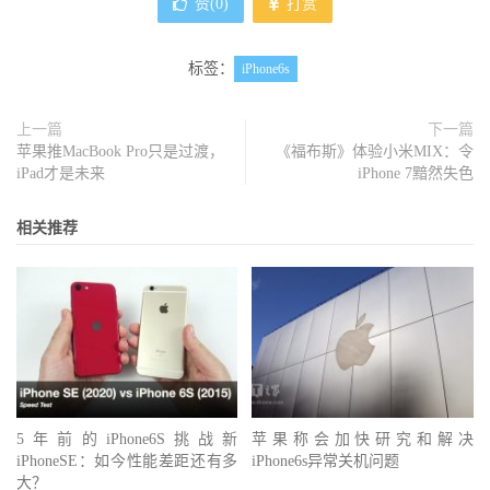
赞(
0
)
打赏
标签：
iPhone6s
上一篇
下一篇
苹果推MacBook Pro只是过渡，
《福布斯》体验小米MIX：令
iPad才是未来
iPhone 7黯然失色
相关推荐
5年前的iPhone6S挑战新
苹果称会加快研究和解决
iPhoneSE：如今性能差距还有多
iPhone6s异常关机问题
大？