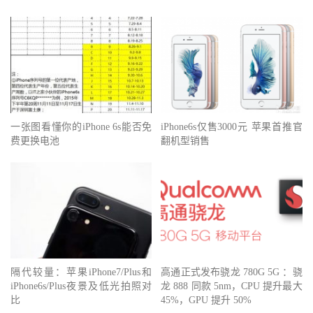
一张图看懂你的iPhone 6s能否免
iPhone6s仅售3000元 苹果首推官
费更换电池
翻机型销售
隔代较量：苹果iPhone7/Plus和
高通正式发布骁龙 780G 5G ：骁
iPhone6s/Plus夜景及低光拍照对
龙 888 同款 5nm，CPU 提升最大
比
45%，GPU 提升 50%