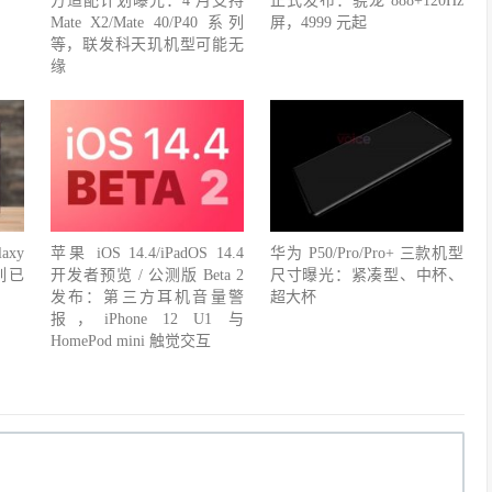
方适配计划曝光：4 月支持
正式发布：骁龙 888+120Hz
Mate X2/Mate 40/P40 系列
屏，4999 元起
等，联发科天玑机型可能无
缘
xy
苹果 iOS 14.4/iPadOS 14.4
华为 P50/Pro/Pro+ 三款机型
列已
开发者预览 / 公测版 Beta 2
尺寸曝光：紧凑型、中杯、
发布：第三方耳机音量警
超大杯
报，iPhone 12 U1 与
HomePod mini 触觉交互