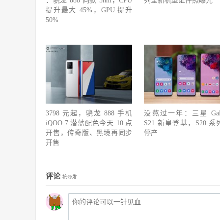
：骁龙 888 同款 5nm，CPU
列全新机型证件照曝光
提升最大 45%，GPU 提升
50%
3798 元起，骁龙 888 手机
没熬过一年：三星 Gala
iQOO 7 潜蓝配色今天 10 点
S21 新皇登基，S20 系
开售，传奇版、黑境再同步
停产
开售
评论
抢沙发