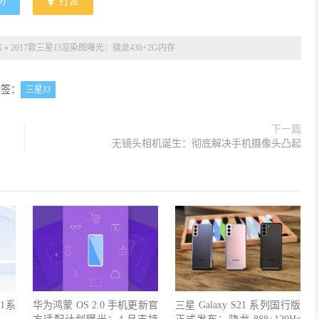
0
)
打赏
族
»
2017款三星J3渲染图曝光：骁龙430+2G内存
标签：
三星J3
下一篇
无镜头相机诞生：彻底解决手机摄像头凸起
1系
华为鸿蒙 OS 2.0 手机更新官
三星 Galaxy S21 系列国行版