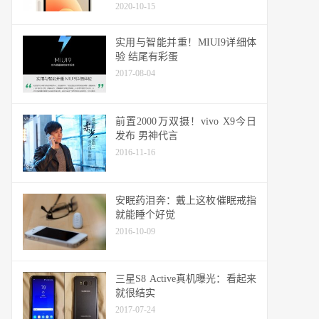
2020-10-15
实用与智能并重！MIUI9详细体
验 结尾有彩蛋
2017-08-04
前置2000万双摄！vivo X9今日
发布 男神代言
2016-11-16
安眠药泪奔：戴上这枚催眠戒指
就能睡个好觉
2016-10-09
三星S8 Active真机曝光：看起来
就很结实
2017-07-24