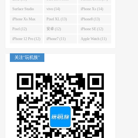
(14)
Surface Studio
vivo (14)
iPhone Xs (14)
(14)
iPhone Xs Max
Pixel XL (13)
iPhone8 (13)
(14)
Pixel (12)
安卓 (12)
iPhone SE (12)
iPhone 12 Pro (12)
iPhone7 (11)
Apple Watch (11)
关注“玩机族”