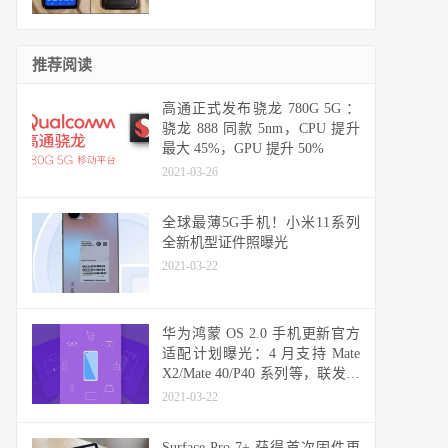
推荐阅读
高通正式发布骁龙 780G 5G ：
骁龙 888 同款 5nm，CPU 提升
最大 45%，GPU 提升 50%
2021-03-26
全球最薄5G手机！小米11系列
全新机型证件照曝光
2021-03-22
华为鸿蒙 OS 2.0 手机更新官方
适配计划曝光：4 月支持 Mate
X2/Mate 40/P40 系列等，联发科
天玑机型可能无缘
2021-03-22
Surface Pro 7+ 获得首次固件更