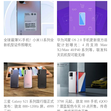
全球最薄5G手机！小米11系列全
华为鸿蒙 OS 2.0 手机更新官方适
新机型证件照曝光
配计划曝光：4 月支持 Mate
X2/Mate 40/P40 系列等，联发科
天玑机型可能无缘
三星 Galaxy S21 系列国行版正式
3798 元起，骁龙 888 手机 iQOO
发布：骁龙 888+120Hz 屏，4999
7 潜蓝配色今天 10 点开售，传奇