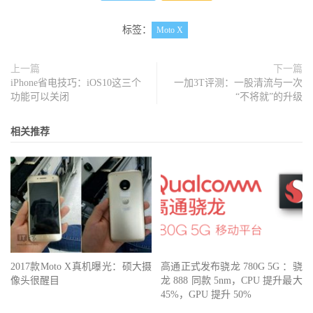
标签：
Moto X
上一篇
下一篇
iPhone省电技巧：iOS10这三个
一加3T评测：一股清流与一次
功能可以关闭
“不将就”的升级
相关推荐
2017款Moto X真机曝光：硕大摄
高通正式发布骁龙 780G 5G ：骁
像头很醒目
龙 888 同款 5nm，CPU 提升最大
45%，GPU 提升 50%