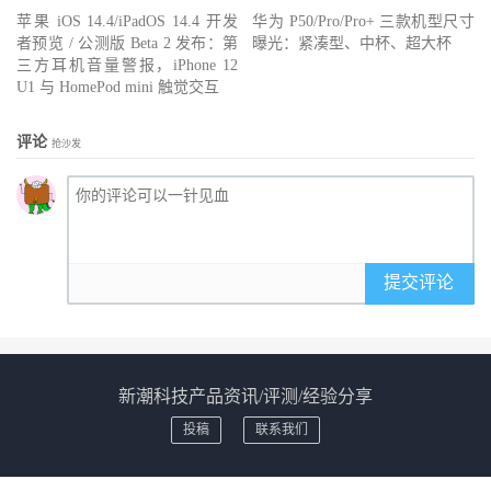
苹果 iOS 14.4/iPadOS 14.4 开发
华为 P50/Pro/Pro+ 三款机型尺寸
者预览 / 公测版 Beta 2 发布：第
曝光：紧凑型、中杯、超大杯
三方耳机音量警报，iPhone 12
U1 与 HomePod mini 触觉交互
评论
抢沙发
提交评论
新潮科技产品资讯/评测/经验分享
投稿
联系我们