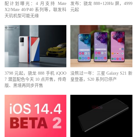
配计划曝光：4 月支持 Mate
发布：骁龙 888+120Hz 屏，4999
X2/Mate 40/P40 系列等，联发科
元起
天玑机型可能无缘
3798 元起，骁龙 888 手机 iQOO
没熬过一年：三星 Galaxy S21 新
7 潜蓝配色今天 10 点开售，传奇
皇登基，S20 系列已停产
版、黑境再同步开售