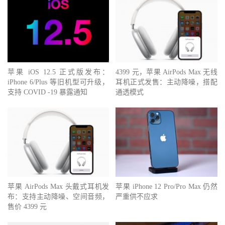
苹果 iOS 12.5 正式版发布：
4399 元，苹果 AirPods Max 无线
iPhone 6/Plus 等旧机型可升级，
耳机正式发售：主动降噪，搭配
支持 COVID -19 暴露通知
通透模式
苹果 AirPods Max 头戴式耳机发
苹果 iPhone 12 Pro/Pro Max 仍然
布：支持主动降噪、空间音频，
严重供不应求
售价 4399 元