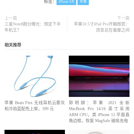
标签：
iPhone AR
苹果
上一篇
下一篇
三星Note8跑分曝光：预定下半
苹果10.5寸iPad Pro开箱图赏：
年机王？
改变总在毫厘之间
相关推荐
苹果 Beats Flex 无线耳机云雾灰
郭明錤：苹果 2021 全新
和冷焰蓝配色上架，399 元
MacBook Pro 14/16 英寸采用
ARM CPU，类 iPhone 12 平面直
角边框，恢复 MagSafe 磁吸充电