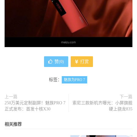
赞(
0
)
打赏
标签：
魅族为PRO 7
上一篇
下一篇
250万美元定制副屏！魅族PRO 7
索尼三款新机齐曝光：小屏旗舰
正式发布：首发十核X30
硬上骁龙835
相关推荐