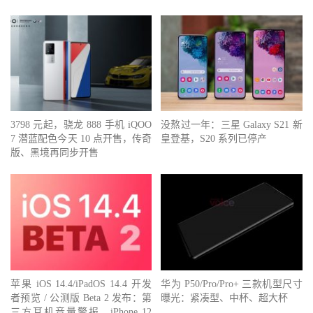
3798 元起，骁龙 888 手机 iQOO
没熬过一年：三星 Galaxy S21 新
7 潜蓝配色今天 10 点开售，传奇
皇登基，S20 系列已停产
版、黑境再同步开售
苹果 iOS 14.4/iPadOS 14.4 开发
华为 P50/Pro/Pro+ 三款机型尺寸
者预览 / 公测版 Beta 2 发布：第
曝光：紧凑型、中杯、超大杯
三方耳机音量警报，iPhone 12