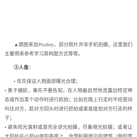
▲题图来自Pixabay，部分照片并非手机拍摄，这里我们
主要用来参考学习其构图方式等等。
③人像：
• 优先保证人物面部曝光合理；
• 善于捕捉，事先不要告知，在人物最自然地流露出特定神
态或作出某个动作时进行抓拍；比如在路上行走时不经意间
叫住对方，趁对方回头时进行抓拍或者直接拍对方行走的样
子；
• 避免阳光直射或是完全逆光拍摄，尽量顺光拍摄；或者让
太阳处在45至60度的高度上，合理利用旁边的建筑（例如室