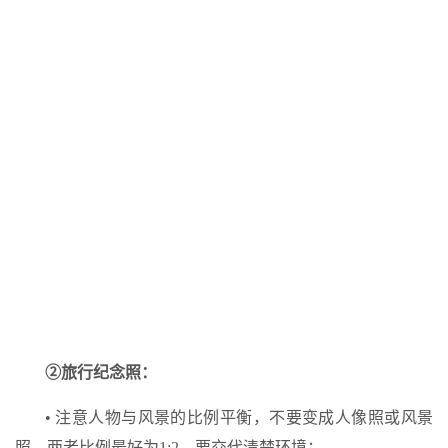
②旅行纪念照：
• 注意人物与风景的比例平衡，不要变成人像照或风景
照，两者比例最好为1:2，要交代清楚环境；