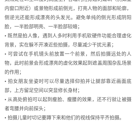
内窗口附近）或景物形成前侧光，打亮人物的面部和轮廓，
侧逆光还能形成漂亮的头发光。避免单纯的侧光形成阴阳
脸，一半脸部明亮、一半脸部较暗；
• 既然是拍人像，遇到人多时利用手机软硬件功能合理虚化
背景，实在躲不开凑近些拍摄，尽量减少干扰元素；
• 可尝试在手机镜头前放置一个前景，然后拍摄远处的人
物，此时前景会形成漂亮的虚化效果起到遮盖周围杂乱场景
的作用；
• 拍女朋友坐姿时可以尽量选择仰拍并让腿部靠近画面底
部，上方留足空间以突显修长身材；
• 从高处俯拍可以起到瘦脸、瘦腰的效果，还不行就让被摄
者弯腰并向前探头；
• 拍摄儿童时切记要蹲下来和他们的视线保持平齐拍摄。