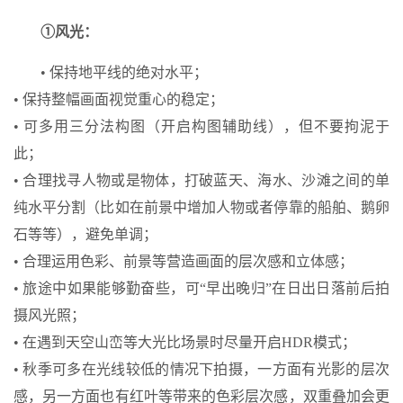
①风光：
• 保持地平线的绝对水平；
• 保持整幅画面视觉重心的稳定；
• 可多用三分法构图（开启构图辅助线），但不要拘泥于
此；
• 合理找寻人物或是物体，打破蓝天、海水、沙滩之间的单
纯水平分割（比如在前景中增加人物或者停靠的船舶、鹅卵
石等等），避免单调；
• 合理运用色彩、前景等营造画面的层次感和立体感；
• 旅途中如果能够勤奋些，可“早出晚归”在日出日落前后拍
摄风光照；
• 在遇到天空山峦等大光比场景时尽量开启HDR模式；
• 秋季可多在光线较低的情况下拍摄，一方面有光影的层次
感，另一方面也有红叶等带来的色彩层次感，双重叠加会更