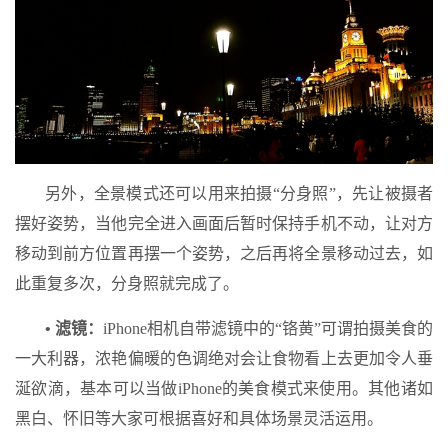
另外，全景模式还可以用来拍摄“分身照”，先让被摄者
摆好姿势，当他完全进入画面后暂时保持手机不动，让对方
移动到前方位置再摆一个姿势，之后再将全景移动过去，如
此重复多次，分身照就完成了。
• 滤镜：
iPhone相机自带滤镜中的“铬黄”可谓拍摄美食的
一大利器，浓艳偏暖的色调绝对会让食物看上去更加令人垂
涎欲滴，基本可以当做iPhone的美食模式来使用。其他诸如
黑白、怀旧等大家可根据喜好和具体场景灵活运用。