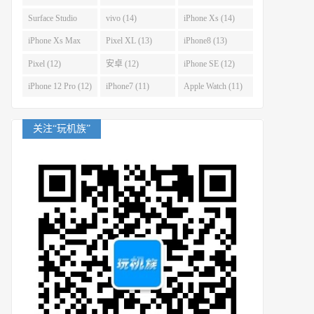
(14)
Surface Studio
vivo (14)
iPhone Xs (14)
(14)
iPhone Xs Max
Pixel XL (13)
iPhone8 (13)
(14)
Pixel (12)
安卓 (12)
iPhone SE (12)
iPhone 12 Pro (12)
iPhone7 (11)
Apple Watch (11)
关注“玩机族”