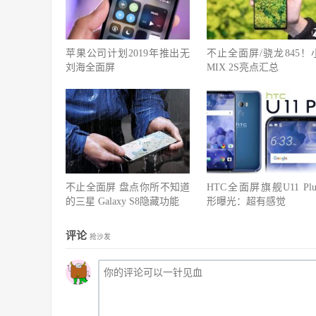
苹果公司计划2019年推出无
不止全面屏/骁龙845！
刘海全面屏
MIX 2S亮点汇总
不止全面屏 盘点你所不知道
HTC全面屏旗舰U11 Pl
的三星 Galaxy S8隐藏功能
形曝光：超有感觉
评论
抢沙发