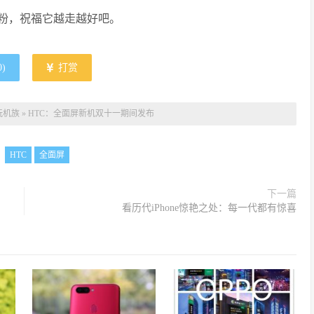
肠粉，祝福它越走越好吧。
0
)
打赏
玩机族
»
HTC：全面屏新机双十一期间发布
：
HTC
全面屏
下一篇
看历代iPhone惊艳之处：每一代都有惊喜