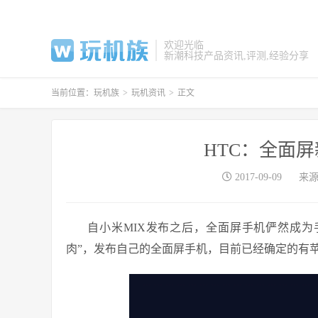
欢迎光临
新潮科技产品资讯,评测,经验分享
当前位置：
玩机族
>
玩机资讯
>
正文
HTC：全面
2017-09-09
来
自小米MIX发布之后，全面屏手机俨然成
肉”，发布自己的全面屏手机，目前已经确定的有苹