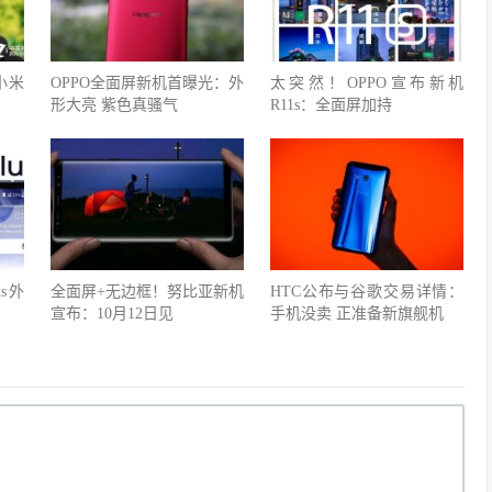
小米
OPPO全面屏新机首曝光：外
太突然！OPPO宣布新机
形大亮 紫色真骚气
R11s：全面屏加持
us外
全面屏+无边框！努比亚新机
HTC公布与谷歌交易详情：
宣布：10月12日见
手机没卖 正准备新旗舰机