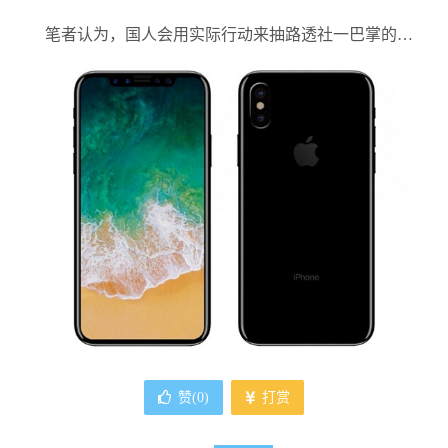
笔者认为，国人会用实际行动来抽路透社一巴掌的…
赞(
0
)
打赏