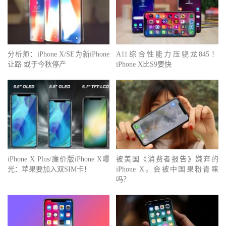
分析师：iPhone X/SE为新iPhone
A11综合性能力压骁龙845！
让路 或于今秋停产
iPhone X比S9要快
iPhone X Plus/廉价版iPhone X曝
被美国《消费者报告》嫌弃的
光：苹果要加入双SIM卡！
iPhone X，会被中国果粉青睐
吗？