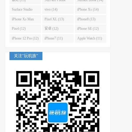
(14)
Surface Studio
vivo (14)
iPhone Xs (14)
(14)
iPhone Xs Max
Pixel XL (13)
iPhone8 (13)
(14)
Pixel (12)
安卓 (12)
iPhone SE (12)
iPhone 12 Pro (12)
iPhone7 (11)
Apple Watch (11)
关注“玩机族”