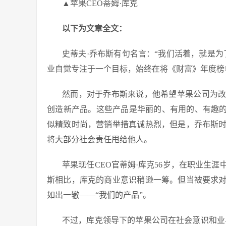
▲苹果CEO蒂姆·库克
以下为文章全文：
史蒂夫·乔布斯有句名言：“我们活着，就是
业自觉专注于一个目标，始终在将《财富》年度榜
然而，对于乔布斯来说，他希望苹果公司为
创造新产品。这些产品是华丽的、有用的、有趣的
似精致时尚，营销举措真诚热烈，但是，乔布斯
将大部分社会责任甩给他人。
苹果现任CEO官蒂姆·库克56岁，在职业生
斯相比，库克的商业意识稍逊一筹。但当被要求
如出一辙——“我们的产品”。
不过，库克领导下的苹果公司在社会意识和业