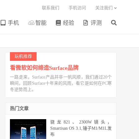
联系我们
手机访问
关注我们
手机
智能
经验
评测
玩机推荐
看微软如何缔造Surface品牌
一路走来，Surface产品并非一帆风顺，我们通过20个
瞬间，回顾Surface十年来的风雨，看它是如何在PC寒
冬逆势而上。
热门文章
骁龙821、2300W镜头，
Smartisan OS 3.1,锤子M1/M1L发
布