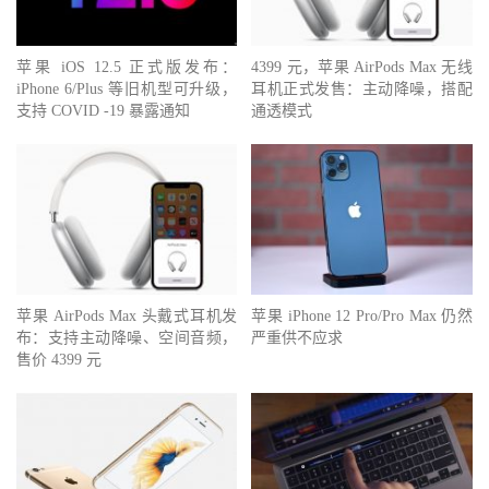
苹果 iOS 12.5 正式版发布：
4399 元，苹果 AirPods Max 无线
iPhone 6/Plus 等旧机型可升级，
耳机正式发售：主动降噪，搭配
支持 COVID -19 暴露通知
通透模式
苹果 AirPods Max 头戴式耳机发
苹果 iPhone 12 Pro/Pro Max 仍然
布：支持主动降噪、空间音频，
严重供不应求
售价 4399 元