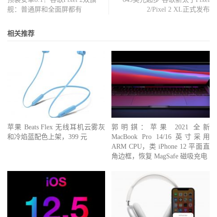
舰：普通屏和全面屏都有
2/Pixel 2 XL正式发布
相关推荐
苹果 Beats Flex 无线耳机云雾灰
郭明錤：苹果 2021 全新
和冷焰蓝配色上架，399 元
MacBook Pro 14/16 英寸采用
ARM CPU，类 iPhone 12 平面直
角边框，恢复 MagSafe 磁吸充电