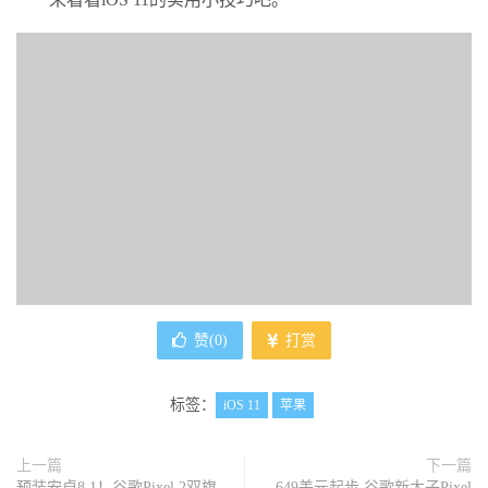
赞(
0
)
打赏
标签：
iOS 11
苹果
上一篇
下一篇
预装安卓8.1！谷歌Pixel 2双旗
649美元起步 谷歌新太子Pixel