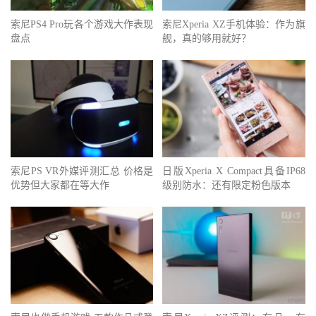
索尼PS4 Pro玩各个游戏大作表现
索尼Xperia XZ手机体验：作为旗
盘点
舰，真的够用就好？
索尼PS VR外媒评测汇总 价格是
日版Xperia X Compact具备IP68
优势但大家都在等大作
级别防水：还有限定粉色版本