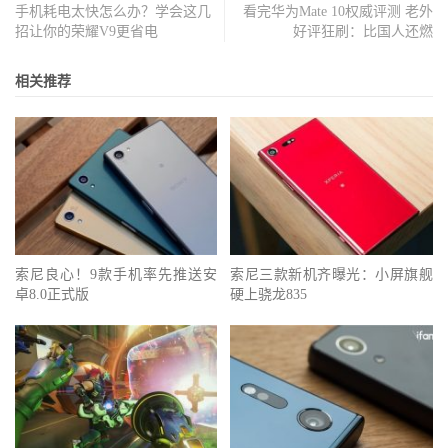
手机耗电太快怎么办？学会这几
看完华为Mate 10权威评测 老外
招让你的荣耀V9更省电
好评狂刷：比国人还燃
相关推荐
索尼良心！9款手机率先推送安
索尼三款新机齐曝光：小屏旗舰
卓8.0正式版
硬上骁龙835