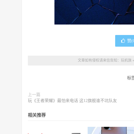
赞(
文章如有侵权请来信告知：
玩机族
标
上一篇
玩《王者荣耀》最怕来电话 这12旗舰谁不坑队友
相关推荐