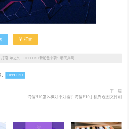
0
)
打赏
»
打磨1年之久！OPPO R11新配色来袭：明天揭晓
签：
OPPO R11
下一篇
海信H10怎么样好不好看？海信H10手机外观图文评测