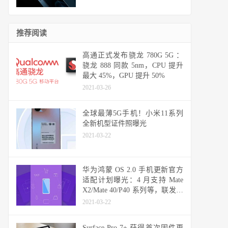
推荐阅读
高通正式发布骁龙 780G 5G ：
骁龙 888 同款 5nm，CPU 提升
最大 45%，GPU 提升 50%
2021-03-26
全球最薄5G手机！小米11系列
全新机型证件照曝光
2021-03-22
华为鸿蒙 OS 2.0 手机更新官方
适配计划曝光：4 月支持 Mate
X2/Mate 40/P40 系列等，联发科
天玑机型可能无缘
2021-03-22
Surface Pro 7+ 获得首次固件更