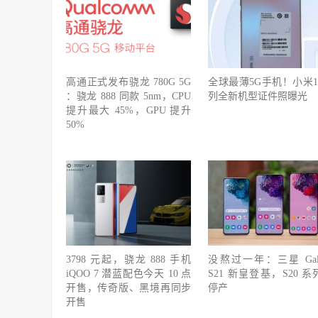
高通正式发布骁龙 780G 5G
全球最薄5G手机！小米1
：骁龙 888 同款 5nm，CPU
列全新机型证件照曝光
提升最大 45%，GPU 提升
50%
3798 元起，骁龙 888 手机
没熬过一年：三星 Gala
iQOO 7 潜蓝配色今天 10 点
S21 新皇登基，S20 系
开售，传奇版、黑境再同步
停产
开售