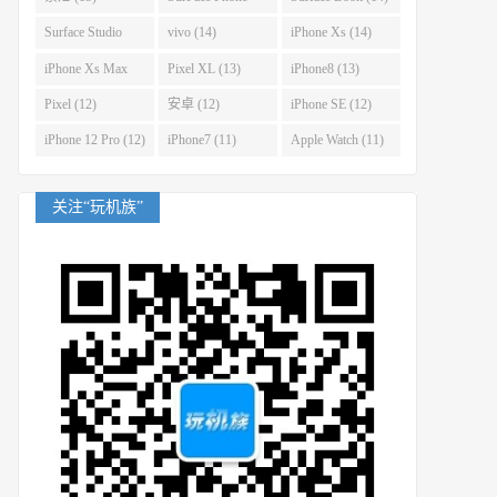
(14)
Surface Studio
vivo (14)
iPhone Xs (14)
(14)
iPhone Xs Max
Pixel XL (13)
iPhone8 (13)
(14)
Pixel (12)
安卓 (12)
iPhone SE (12)
iPhone 12 Pro (12)
iPhone7 (11)
Apple Watch (11)
关注“玩机族”