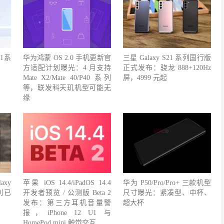
1系
华为鸿蒙 OS 2.0 手机更新官
三星 Galaxy S21 系列国行版
方适配计划曝光：4 月支持
正式发布：骁龙 888+120Hz
Mate X2/Mate 40/P40 系列
屏，4999 元起
等，联发科天玑机型可能无
缘
xy
苹果 iOS 14.4/iPadOS 14.4
华为 P50/Pro/Pro+ 三款机型
列已
开发者预览 / 公测版 Beta 2
尺寸曝光：紧凑型、中杯、
发布：第三方耳机音量警
超大杯
报，iPhone 12 U1 与
HomePod mini 触觉交互