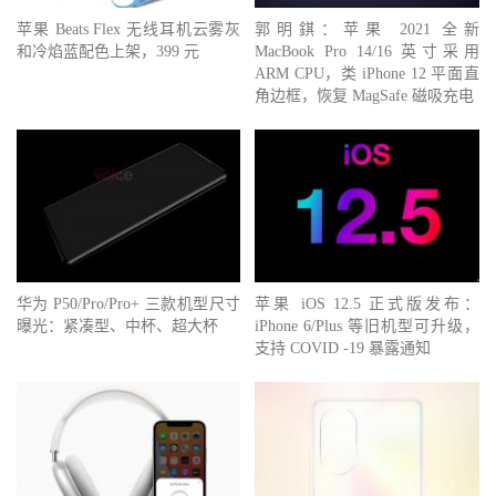
苹果 Beats Flex 无线耳机云雾灰
郭明錤：苹果 2021 全新
和冷焰蓝配色上架，399 元
MacBook Pro 14/16 英寸采用
ARM CPU，类 iPhone 12 平面直
角边框，恢复 MagSafe 磁吸充电
华为 P50/Pro/Pro+ 三款机型尺寸
苹果 iOS 12.5 正式版发布：
曝光：紧凑型、中杯、超大杯
iPhone 6/Plus 等旧机型可升级，
支持 COVID -19 暴露通知