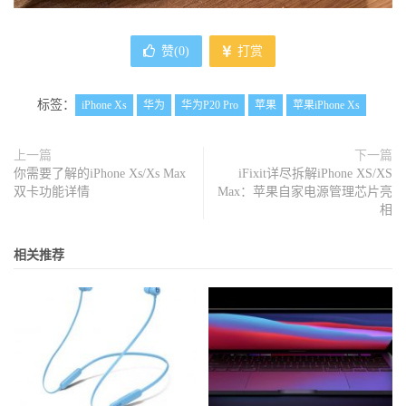
赞(
0
)
打赏
标签：
iPhone Xs
华为
华为P20 Pro
苹果
苹果iPhone Xs
上一篇
下一篇
你需要了解的iPhone Xs/Xs Max
iFixit详尽拆解iPhone XS/XS
双卡功能详情
Max：苹果自家电源管理芯片亮
相
相关推荐