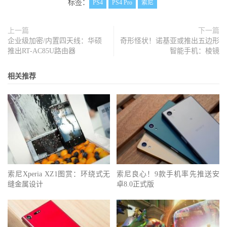
标签：
PS4
PS4 Pro
索尼
上一篇
下一篇
企业级加密/内置四天线：华硕
奇形怪状！诺基亚或推出五边形
推出RT-AC85U路由器
智能手机：棱镜
相关推荐
索尼Xperia XZ1图赏：环绕式无
索尼良心！9款手机率先推送安
缝金属设计
卓8.0正式版