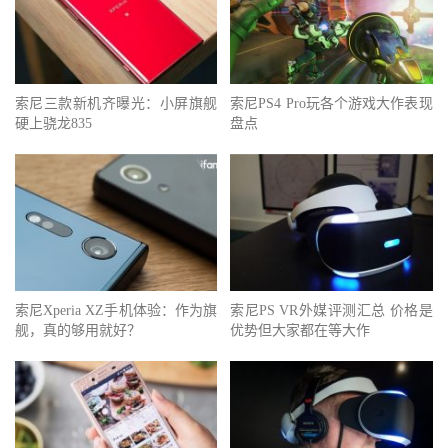
索尼三款新机齐曝光：小屏旗舰
索尼PS4 Pro玩各个游戏大作表现
硬上骁龙835
盘点
索尼Xperia XZ手机体验：作为旗
索尼PS VR外媒评测汇总 价格是
舰，真的够用就好？
优势但大家都在等大作