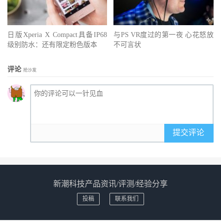
日版Xperia X Compact具备IP68
与PS VR度过的第一夜 心花怒放
级别防水：还有限定粉色版本
不可言状
评论
抢沙发
提交评论
新潮科技产品资讯/评测/经验分享
投稿
联系我们