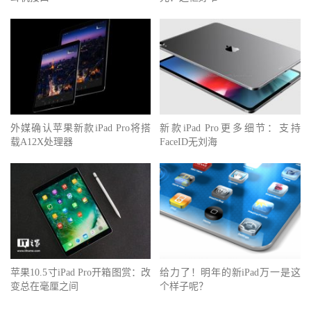
外媒确认苹果新款iPad Pro将搭
新款iPad Pro更多细节：支持
载A12X处理器
FaceID无刘海
苹果10.5寸iPad Pro开箱图赏：改
给力了！明年的新iPad万一是这
变总在毫厘之间
个样子呢？