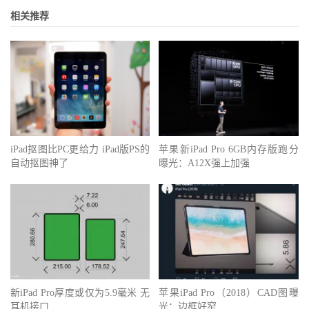
相关推荐
iPad抠图比PC更给力 iPad版PS的
苹果新iPad Pro 6GB内存版跑分
自动抠图神了
曝光：A12X强上加强
新iPad Pro厚度或仅为5.9毫米 无
苹果iPad Pro（2018）CAD图曝
耳机接口
光：边框好窄