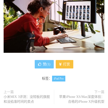
赞(
1
)
打赏
标签：
iPad Pro
上一篇
下一篇
小米MIX 3评测：没短板的旗舰
苹果iPhone XS/Max深度体验：
和没掐准时间的卖点
合格的iPhone X升级机型