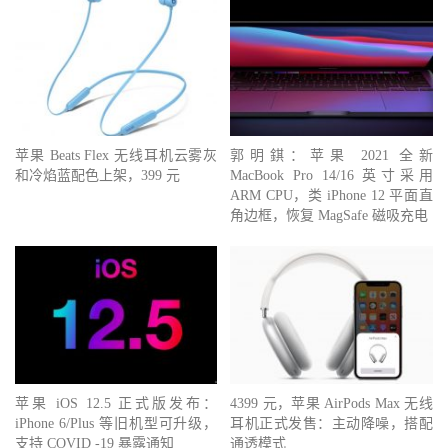
苹果 Beats Flex 无线耳机云雾灰
郭明錤：苹果 2021 全新
和冷焰蓝配色上架，399 元
MacBook Pro 14/16 英寸采用
ARM CPU，类 iPhone 12 平面直
角边框，恢复 MagSafe 磁吸充电
苹果 iOS 12.5 正式版发布：
4399 元，苹果 AirPods Max 无线
iPhone 6/Plus 等旧机型可升级，
耳机正式发售：主动降噪，搭配
支持 COVID -19 暴露通知
通透模式