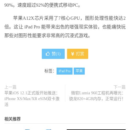
90%。速度超过92%的便携式移动PC。
苹果A12X芯片采用了7核心GPU，图形处理性能快达2
倍。这让 iPad Pro 能带来出色的增强现实体验，也能痛快玩
那些对图形性能要求非常高的沉浸式游戏。
赞(
1
)
打赏
标签：
iPad Pro
苹果
上一篇
下一篇
苹果iOS 12.1正式版开始推送：
微软Lumia 960工程机再曝光：
iPhone XS/Max/XR eSIM双卡激
骁龙820+4GB内存，正常运行！
活
相关推荐